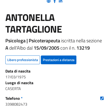
(nuova scheda - new tab)
(nuova scheda - new tab)
(nuova scheda - new tab)
ANTONELLA
TARTAGLIONE
Psicologa | Psicoterapeuta
iscritta nella sezione
A
dell'Albo dal
15/09/2005
con il n.
13219
Libero professionista
Prestazioni a distanza
Data di nascita
17/03/1975
Luogo di nascita
CASERTA
(nu
Telefono
*
3398082473