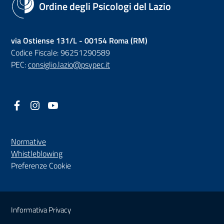
Ordine degli Psicologi del Lazio
via Ostiense 131/L - 00154 Roma (RM)
Codice Fiscale: 96251290589
PEC:
consiglio.lazio@psypec.it
Facebook
(nuova scheda - new tab)
Instagram
(nuova scheda - new tab)
YouTube
(nuova scheda - new tab)
Normative
(nuova scheda - new tab)
Whistleblowing
Preferenze Cookie
Sezione Link Utili
Informativa Privacy