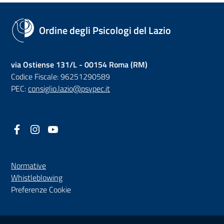
Ordine degli Psicologi del Lazio
via Ostiense 131/L - 00154 Roma (RM)
Codice Fiscale: 96251290589
PEC:
consiglio.lazio@psypec.it
Facebook
(nuova scheda - new tab)
Instagram
(nuova scheda - new tab)
YouTube
(nuova scheda - new tab)
Normative
(nuova scheda - new tab)
Whistleblowing
Preferenze Cookie
Sezione Link Utili