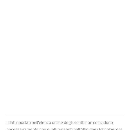
I dati riportati nell'elenco online degli iscritti non coincidono
necessariamente con quelli presenti nell’Albo degli Psicologi del