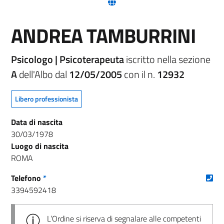
(nuova scheda - new tab)
ANDREA TAMBURRINI
Psicologo | Psicoterapeuta
iscritto nella sezione
A
dell'Albo dal
12/05/2005
con il n.
12932
Libero professionista
Data di nascita
30/03/1978
Luogo di nascita
ROMA
(nu
Telefono
*
3394592418
L’Ordine si riserva di segnalare alle competenti