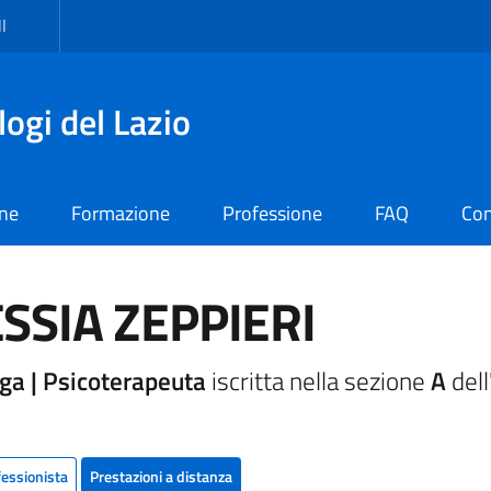
I
logi del Lazio
one
Formazione
Professione
FAQ
Con
SSIA ZEPPIERI
ga | Psicoterapeuta
iscritta nella sezione
A
dell
fessionista
Prestazioni a distanza