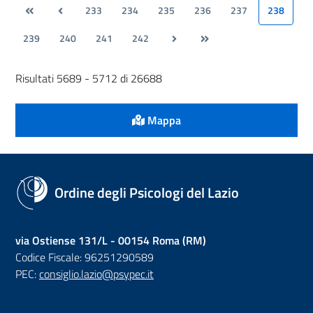
233
234
235
236
237
238
239
240
241
242
Risultati 5689 - 5712 di 26688
Mappa
Ordine degli Psicologi del Lazio
via Ostiense 131/L - 00154 Roma (RM)
Codice Fiscale: 96251290589
PEC:
consiglio.lazio@psypec.it