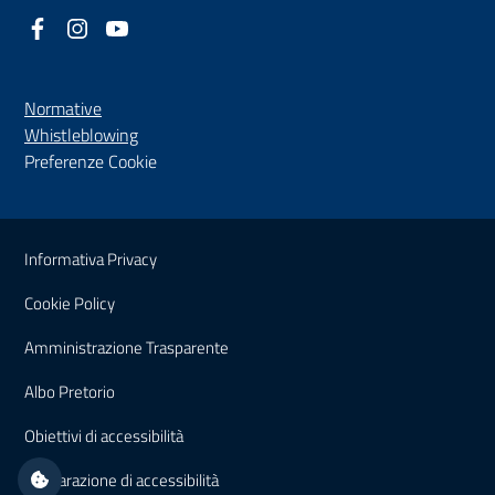
Facebook
(nuova scheda - new tab)
Instagram
(nuova scheda - new tab)
YouTube
(nuova scheda - new tab)
Normative
(nuova scheda - new tab)
Whistleblowing
Preferenze Cookie
Sezione Link Utili
Informativa Privacy
Cookie Policy
(nuova scheda - new tab)
Amministrazione Trasparente
(nuova scheda - new tab)
Albo Pretorio
(nuova scheda - new tab)
Obiettivi di accessibilità
(nuova scheda - new tab)
Dichiarazione di accessibilità