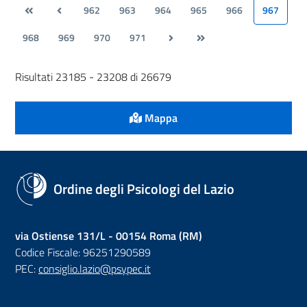
962
963
964
965
966
967
968
969
970
971
Risultati 23185 - 23208 di 26679
Mappa
Ordine degli Psicologi del Lazio
via Ostiense 131/L - 00154 Roma (RM)
Codice Fiscale: 96251290589
PEC:
consiglio.lazio@psypec.it