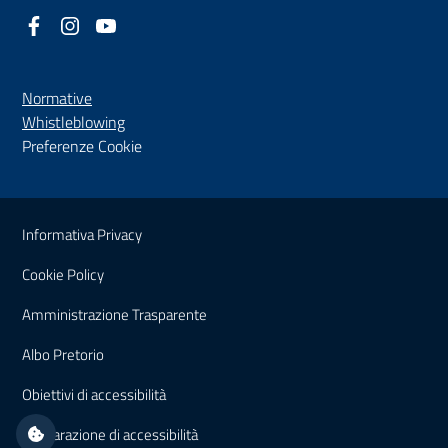
Facebook
(nuova scheda - new tab)
Instagram
(nuova scheda - new tab)
YouTube
(nuova scheda - new tab)
Normative
(nuova scheda - new tab)
Whistleblowing
Preferenze Cookie
Sezione Link Utili
Informativa Privacy
Cookie Policy
(nuova scheda - new tab)
Amministrazione Trasparente
(nuova scheda - new tab)
Albo Pretorio
(nuova scheda - new tab)
Obiettivi di accessibilità
(nuova scheda - new tab)
Dichiarazione di accessibilità