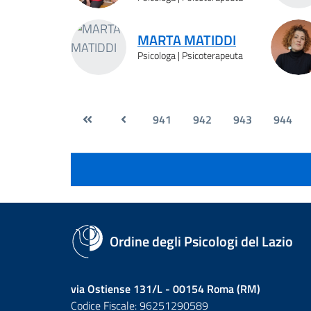
MARTA MATIDDI
Psicologa | Psicoterapeuta
941
942
943
944
Ordine degli Psicologi del Lazio
via Ostiense 131/L - 00154 Roma (RM)
Codice Fiscale: 96251290589