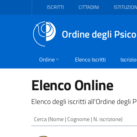
Vai al header
Vai al contenuto principale
Vai al footer
ISCRITTI
CITTADINI
ISTITUZION
Ordine degli Psico
Ordine
Elenco Iscritti
Iscrizi
Elenco Online
Elenco degli iscritti all'Ordine degli 
Cerca (Nome | Cognome | N. iscrizione)
Risultati ricerca