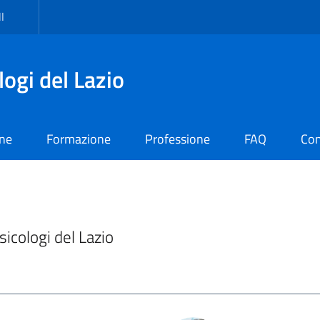
I
logi del Lazio
one
Formazione
Professione
FAQ
Con
Psicologi del Lazio