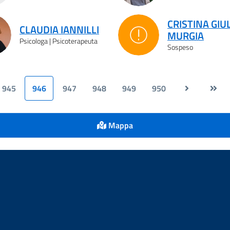
CRISTINA GIU
CLAUDIA IANNILLI
MURGIA
Sospeso
Psicologa | Psicoterapeuta
Sospeso
945
946
947
948
949
950
Mappa