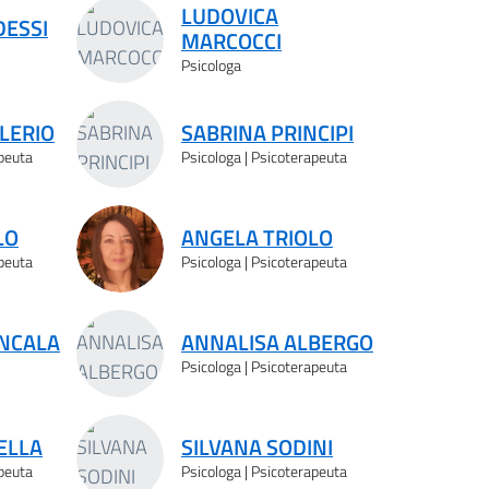
LUDOVICA
DESSI
MARCOCCI
Psicologa
LERIO
SABRINA PRINCIPI
apeuta
Psicologa | Psicoterapeuta
LO
ANGELA TRIOLO
apeuta
Psicologa | Psicoterapeuta
NCALA
ANNALISA ALBERGO
Psicologa | Psicoterapeuta
ELLA
SILVANA SODINI
apeuta
Psicologa | Psicoterapeuta