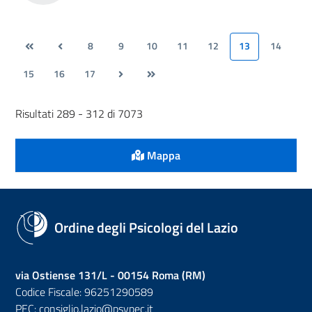
8
9
10
11
12
13
14
15
16
17
Risultati 289 - 312 di 7073
Mappa
Ordine degli Psicologi del Lazio
via Ostiense 131/L - 00154 Roma (RM)
Codice Fiscale: 96251290589
PEC:
consiglio.lazio@psypec.it