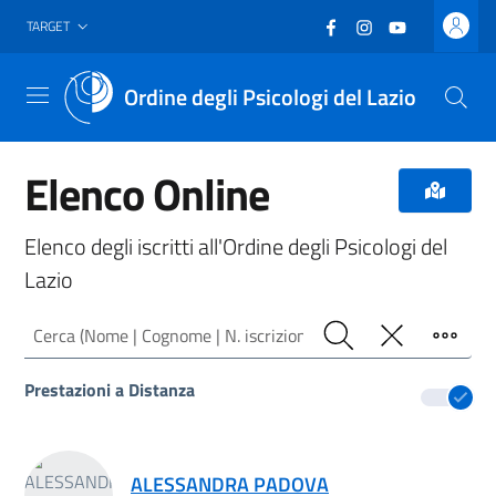
Vai al header
Vai al contenuto principale
Vai al footer
Facebook
(nuova scheda - new
Instagram
(nuova scheda -
YouTube
(nuova sche
TARGET
Ordine degli Psicologi del Lazio
Menu
Elenco Online
Elenco degli iscritti all'Ordine degli Psicologi del
Lazio
Cerca (Nome | Cognome | N. iscrizione)
Cerca
Pulisci
Filtro
Prestazioni a Distanza
Risultati ricerca
ALESSANDRA PADOVA