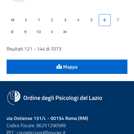
1
2
3
4
5
6
7
8
9
10
Risultati 121 - 144 di 7073
Mappa
Ordine degli Psicologi del Lazio
via Ostiense 131/L - 00154 Roma (RM)
Codice Fiscale: 96251290589
PEC:
consiglio.lazio@psypec.it