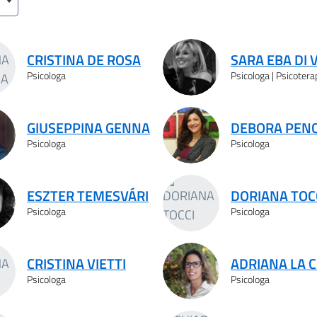
CRISTINA DE ROSA
SARA EBA DI 
Psicologa
Psicologa | Psicoter
GIUSEPPINA GENNA
DEBORA PEN
Psicologa
Psicologa
ESZTER TEMESVÁRI
DORIANA TOC
Psicologa
Psicologa
CRISTINA VIETTI
ADRIANA LA C
Psicologa
Psicologa