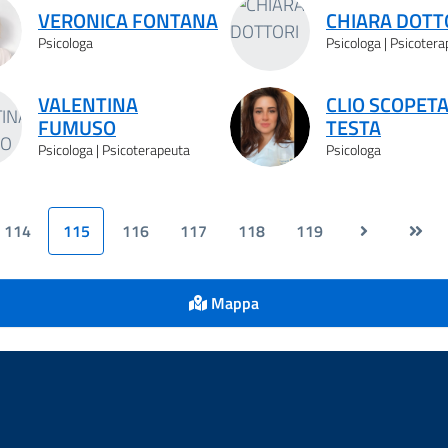
VERONICA FONTANA
CHIARA DOTT
Psicologa
Psicologa | Psicoter
VALENTINA
CLIO SCOPETA
FUMUSO
TESTA
Psicologa | Psicoterapeuta
Psicologa
114
115
116
117
118
119
Mappa