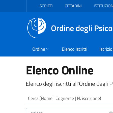
Vai al header
Vai al contenuto principale
Vai al footer
ISCRITTI
CITTADINI
ISTITUZION
Ordine degli Psico
Ordine
Elenco Iscritti
Iscrizi
Elenco Online
Elenco degli iscritti all'Ordine degli 
Cerca (Nome | Cognome | N. iscrizione)
Lingua