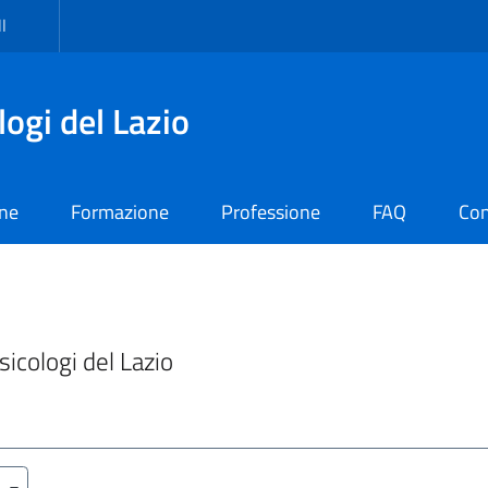
I
logi del Lazio
one
Formazione
Professione
FAQ
Con
Psicologi del Lazio