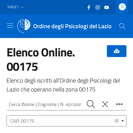
Vai al header
Vai al contenuto principale
Vai al footer
Facebook
(nuova scheda - new
Instagram
(nuova scheda -
YouTube
(nuova sche
TARGET
Ordine degli Psicologi del Lazio
Menu
Elenco Online.
00175
Elenco degli iscritti all'Ordine degli Psicologi del
Lazio che operano nella zona 00175
Cerca (Nome | Cognome | N. iscrizione)
Cerca
Pulisci
Filtro
Luogo (CAP | Comune | Provincia)
×
CAP: 00175