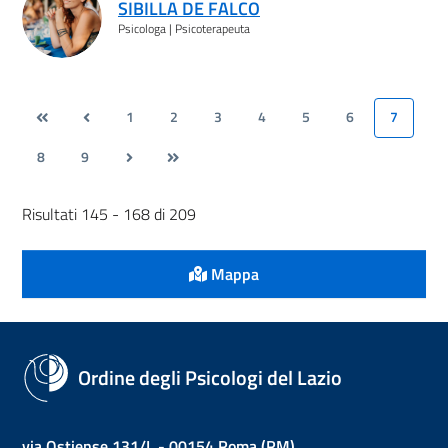
SIBILLA DE FALCO
Psicologa | Psicoterapeuta
1
2
3
4
5
6
7
8
9
Risultati 145 - 168 di 209
Mappa
Ordine degli Psicologi del Lazio
via Ostiense 131/L - 00154 Roma (RM)