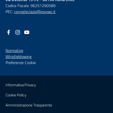
Codice Fiscale: 96251290589
PEC:
consiglio.lazio@psypec.it
Facebook
(nuova scheda - new tab)
Instagram
(nuova scheda - new tab)
YouTube
(nuova scheda - new tab)
Normative
(nuova scheda - new tab)
Whistleblowing
Preferenze Cookie
Sezione Link Utili
Informativa Privacy
Cookie Policy
(nuova scheda - new tab)
Amministrazione Trasparente