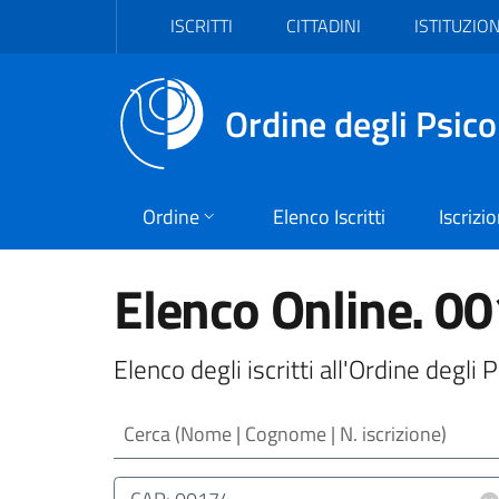
Vai al header
Vai al contenuto principale
Vai al footer
ISCRITTI
CITTADINI
ISTITUZION
Ordine degli Psico
Ordine
Elenco Iscritti
Iscrizi
Elenco Online. 0
Elenco degli iscritti all'Ordine degl
Cerca (Nome | Cognome | N. iscrizione)
Luogo (CAP | Comune | Provincia)