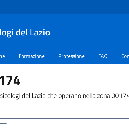
I
logi del Lazio
one
Formazione
Professione
FAQ
Con
0174
i Psicologi del Lazio che operano nella zona 0017