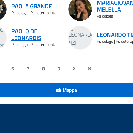
MARIAGIOVA
PAOLA GRANDE
MELELLA
Psicologa | Psicoterapeuta
Psicologa
PAOLO DE
LEONARDO TI
LEONARDIS
Psicologo | Psicoter
Psicologo | Psicoterapeuta
6
7
8
9
Mappa