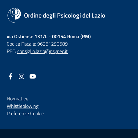
Ordine degli Psicologi del Lazio
via Ostiense 131/L - 00154 Roma (RM)
Codice Fiscale: 96251290589
PEC:
consiglio.lazio@psypec.it
Facebook
(nuova scheda - new tab)
Instagram
(nuova scheda - new tab)
YouTube
(nuova scheda - new tab)
Normative
(nuova scheda - new tab)
Whistleblowing
Preferenze Cookie
Sezione Link Utili