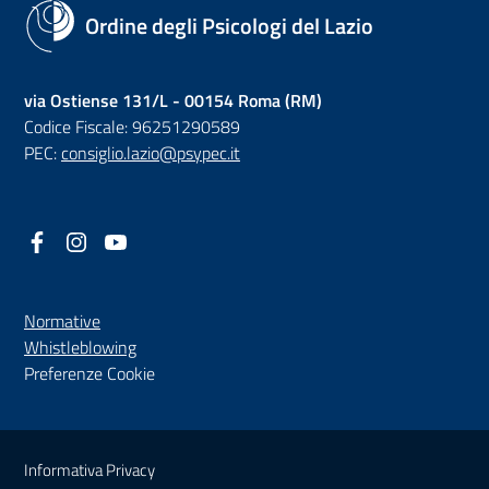
Ordine degli Psicologi del Lazio
via Ostiense 131/L - 00154 Roma (RM)
Codice Fiscale: 96251290589
PEC:
consiglio.lazio@psypec.it
Facebook
(nuova scheda - new tab)
Instagram
(nuova scheda - new tab)
YouTube
(nuova scheda - new tab)
Normative
(nuova scheda - new tab)
Whistleblowing
Preferenze Cookie
Sezione Link Utili
Informativa Privacy