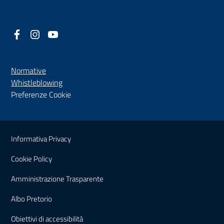
Facebook
(nuova scheda - new tab)
Instagram
(nuova scheda - new tab)
YouTube
(nuova scheda - new tab)
Normative
(nuova scheda - new tab)
Whistleblowing
Preferenze Cookie
Sezione Link Utili
Informativa Privacy
Cookie Policy
(nuova scheda - new tab)
Amministrazione Trasparente
(nuova scheda - new tab)
Albo Pretorio
(nuova scheda - new tab)
Obiettivi di accessibilità