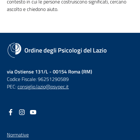
contesto in cui le persone costruiscono significati, cercano
ascolto e chiedono aiuto.
Ordine degli Psicologi del Lazio
via Ostiense 131/L - 00154 Roma (RM)
Codice Fiscale: 96251290589
PEC:
consiglio.lazio@psypec.it
Facebook
(nuova scheda - new tab)
Instagram
(nuova scheda - new tab)
YouTube
(nuova scheda - new tab)
Normative