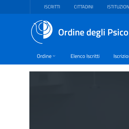
Vai al header
Vai al contenuto principale
Vai al footer
ISCRITTI
CITTADINI
ISTITUZION
Ordine degli Psico
Ordine
Elenco Iscritti
Iscrizi