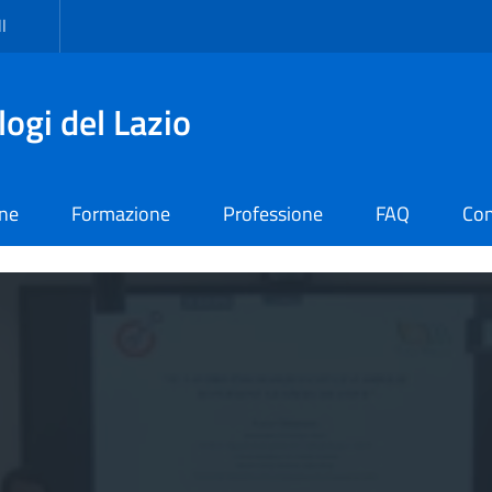
I
logi del Lazio
one
Formazione
Professione
FAQ
Con