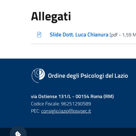
Allegati
Slide Dott. Luca Chianura
[pdf - 1,59 
(nuova scheda - new tab)
Ordine degli Psicologi del Lazio
via Ostiense 131/L - 00154 Roma (RM)
Codice Fiscale: 96251290589
PEC:
consiglio.lazio@psypec.it
Sezione Link Utili