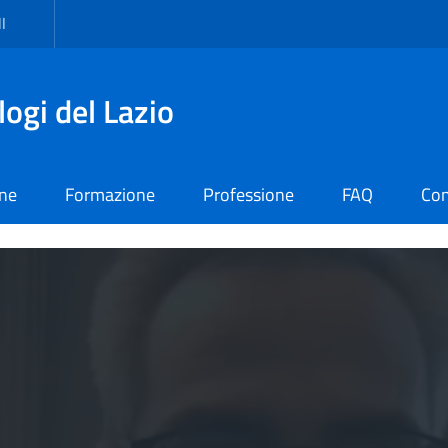
I
logi del Lazio
one
Formazione
Professione
FAQ
Con