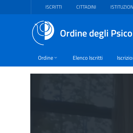
Vai al header
Vai al contenuto principale
Vai al footer
ISCRITTI
CITTADINI
ISTITUZION
Ordine degli Psico
Ordine
Elenco Iscritti
Iscrizi