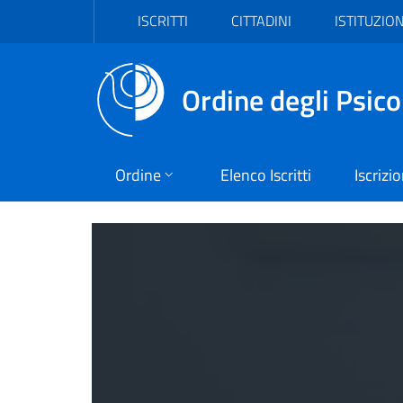
Vai al header
Vai al contenuto principale
Vai al footer
ISCRITTI
CITTADINI
ISTITUZION
Ordine degli Psico
Ordine
Elenco Iscritti
Iscrizi