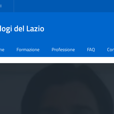
I
logi del Lazio
one
Formazione
Professione
FAQ
Con