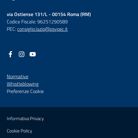
via Ostiense 131/L - 00154 Roma (RM)
Codice Fiscale: 96251290589
PEC:
consiglio.lazio@psypec.it
Facebook
(nuova scheda - new tab)
Instagram
(nuova scheda - new tab)
YouTube
(nuova scheda - new tab)
Normative
(nuova scheda - new tab)
Whistleblowing
Preferenze Cookie
Sezione Link Utili
Informativa Privacy
Cookie Policy