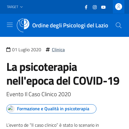
Vai al header
Vai al contenuto principale
Vai al footer
Facebook
(nuova scheda - new
Instagram
(nuova scheda -
YouTube
(nuova sche
TARGET
Ordine degli Psicologi del Lazio
Menu
01 Luglio 2020
Clinica
La psicoterapia
nell'epoca del COVID-19
Evento Il Caso Clinico 2020
Formazione e Qualità in psicoterapia
L’evento de “Il caso clinico” è stato lo scenario in