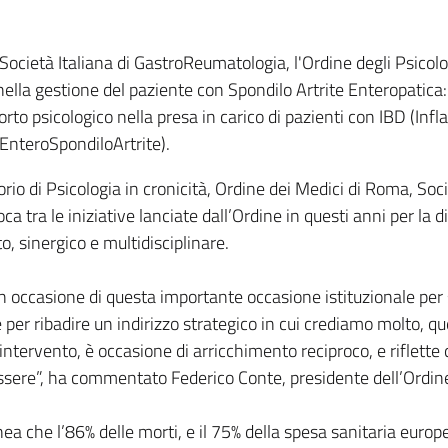
ocietà Italiana di GastroReumatologia, l'Ordine degli Psicolog
nella gestione del paziente con Spondilo Artrite Enteropatica: 
porto psicologico nella presa in carico di pazienti con IBD (I
(EnteroSpondiloArtrite).
io di Psicologia in cronicità, Ordine dei Medici di Roma, Soc
ca tra le iniziative lanciate dall’Ordine in questi anni per la
, sinergico e multidisciplinare.
in occasione di questa importante occasione istituzionale per 
per ribadire un indirizzo strategico in cui crediamo molto, quel
ll’intervento, è occasione di arricchimento reciproco, e riflett
essere”, ha commentato Federico Conte, presidente dell’Ordine
ea che l’86% delle morti, e il 75% della spesa sanitaria europ