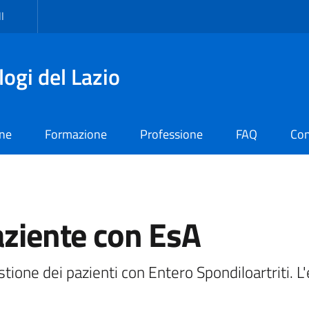
I
logi del Lazio
one
Formazione
Professione
FAQ
Con
aziente con EsA
estione dei pazienti con Entero Spondiloartriti. 