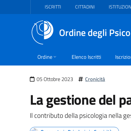
Vai al header
Vai al contenuto principale
Vai al footer
ISCRITTI
CITTADINI
ISTITUZION
Ordine degli Psico
Ordine
Elenco Iscritti
Iscrizi
05 Ottobre 2023
Cronicità
La gestione del p
Il contributo della psicologia nella g