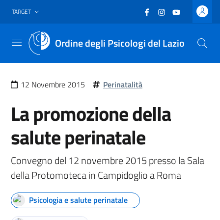
Vai al header
Vai al contenuto principale
Vai al footer
Facebook
(nuova scheda - new
Instagram
(nuova scheda -
YouTube
(nuova sche
TARGET
Ordine degli Psicologi del Lazio
Menu
12 Novembre 2015
Perinatalità
La promozione della
salute perinatale
Convegno del 12 novembre 2015 presso la Sala
della Protomoteca in Campidoglio a Roma
Psicologia e salute perinatale