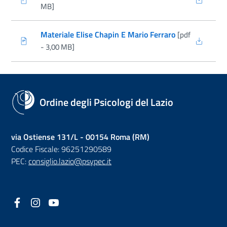
(nuova scheda - new tab)
MB]
Materiale Elise Chapin E Mario Ferraro
[pdf
(nuova scheda - new tab)
- 3,00 MB]
Ordine degli Psicologi del Lazio
via Ostiense 131/L - 00154 Roma (RM)
Codice Fiscale: 96251290589
PEC:
consiglio.lazio@psypec.it
Facebook
(nuova scheda - new tab)
Instagram
(nuova scheda - new tab)
YouTube
(nuova scheda - new tab)