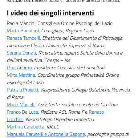
I video dei singoli interventi
Paola Mancini, Consigliera Ordine Psicologi del Lazio
(nuova scheda - new tab)
Marta Bonafoni,
Consigliera, Regione Lazio
(nuova scheda - new tab)
Renata Tambelli,
Direttrice del Dipartimento di Psicologia
Dinamica e Clinica, Università Sapienza di Roma
(nuova scheda - new tab)
Serena Donati
,
Ricercatrice, reparto Salute della donna e
dell’età evolutiva, Cnesps – Iss
(nuova scheda - new tab)
Pina Adorno
,
Presidente Consulta dei Consultori
(nuova scheda - new tab)
Mirta Mattina
,
Coordinatrice gruppo Perinatalità Ordine
Psicologi del Lazio
(nuova scheda - new tab)
Patrizia Proietti,
Vicepresidente Collegio Ostetriche Provincia
di Roma
Maria Marcelli,
Assistente Sociale consultorio familiare
Franco De Luca
,
Pediatra ASL Roma F
e
Renato
Lucchini,
Neonatologo Ospedale Umberto I
Martina Carabetta,
IBCLC
Manuela Caruselli e Antonella Sagone
, psicologhe gruppo di