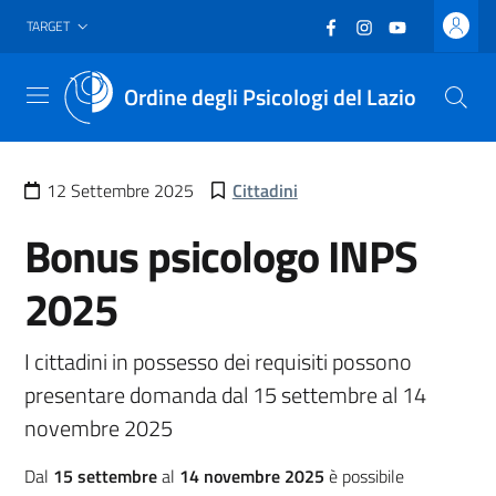
Vai al header
Vai al contenuto principale
Vai al footer
Facebook
(nuova scheda - new
Instagram
(nuova scheda -
YouTube
(nuova sche
TARGET
Ordine degli Psicologi del Lazio
Menu
12 Settembre 2025
Cittadini
Bonus psicologo INPS
2025
I cittadini in possesso dei requisiti possono
presentare domanda dal 15 settembre al 14
novembre 2025
Dal
15 settembre
al
14 novembre 2025
è possibile