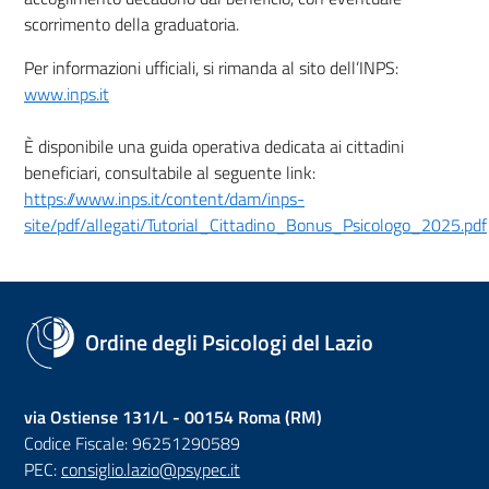
scorrimento della graduatoria.
Per informazioni ufficiali, si rimanda al sito dell’INPS:
www.inps.it
È disponibile una guida operativa dedicata ai cittadini
beneficiari, consultabile al seguente link:
https://www.inps.it/content/dam/inps-
site/pdf/allegati/Tutorial_Cittadino_Bonus_Psicologo_2025.pdf
(nuova scheda - new tab)
Ordine degli Psicologi del Lazio
via Ostiense 131/L - 00154 Roma (RM)
Codice Fiscale: 96251290589
PEC:
consiglio.lazio@psypec.it