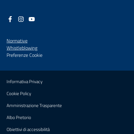
Facebook
(nuova scheda - new tab)
Instagram
(nuova scheda - new tab)
YouTube
(nuova scheda - new tab)
Normative
(nuova scheda - new tab)
Whistleblowing
Preferenze Cookie
Sezione Link Utili
Informativa Privacy
Cookie Policy
(nuova scheda - new tab)
Amministrazione Trasparente
(nuova scheda - new tab)
Albo Pretorio
(nuova scheda - new tab)
Obiettivi di accessibilità