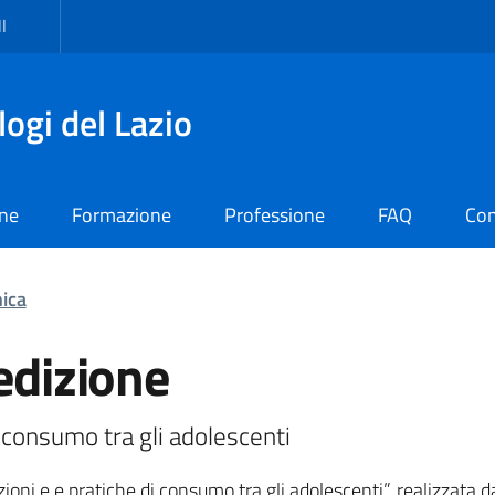
I
logi del Lazio
one
Formazione
Professione
FAQ
Con
nica
edizione
i consumo tra gli adolescenti
oni e e pratiche di consumo tra gli adolescenti”, realizzata da