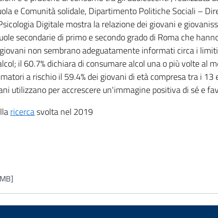
ola e Comunità solidale, Dipartimento Politiche Sociali – D
Psicologia Digitale mostra la relazione dei giovani e giovanis
 scuole secondarie di primo e secondo grado di Roma che hanno 
giovani non sembrano adeguatamente informati circa i limiti
col; il 60.7% dichiara di consumare alcol una o più volte al m
tori a rischio il 59.4% dei giovani di età compresa tra i 13 e 
 utilizzano per accrescere un'immagine positiva di sé e favor
(nuova scheda - new tab)
ella
ricerca
svolta nel 2019
 MB]