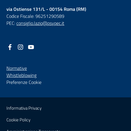
via Ostiense 131/L - 00154 Roma (RM)
Codice Fiscale: 96251290589
PEC:
consiglio.lazio@psypec.it
Facebook
(nuova scheda - new tab)
Instagram
(nuova scheda - new tab)
YouTube
(nuova scheda - new tab)
Normative
(nuova scheda - new tab)
Whistleblowing
Preferenze Cookie
Sezione Link Utili
Informativa Privacy
Cookie Policy
(nuova scheda - new tab)