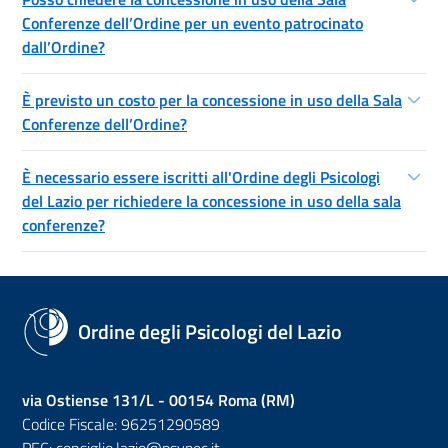
Conferenze dell’Ordine per un evento patrocinato
dall’Ordine?
È previsto un costo per la concessione in uso della Sala
Conferenze dell’Ordine?
È necessario essere iscritti all'Ordine degli Psicologi
del Lazio per richiedere la concessione in uso della sala
conferenze?
Ordine degli Psicologi del Lazio
via Ostiense 131/L - 00154 Roma (RM)
Codice Fiscale: 96251290589
PEC:
consiglio.lazio@psypec.it