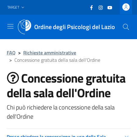
Vai al header
Vai al contenuto principale
Vai al footer
Facebook
(nuova scheda - new
Instagram
(nuova scheda -
YouTube
(nuova sche
TARGET
Ordine degli Psicologi del Lazio
Menu
FAQ
>
Richieste amministrative
>
Concessione gratuita della sala dell'Ordine
Concessione gratuita
della sala dell'Ordine
Chi può richiedere la concessione della sala
dell'Ordine
Posso chiedere la concessione in uso della Sala