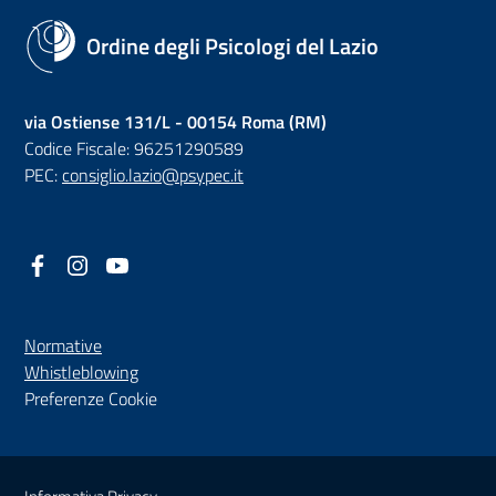
Ordine degli Psicologi del Lazio
via Ostiense 131/L - 00154 Roma (RM)
Codice Fiscale: 96251290589
PEC:
consiglio.lazio@psypec.it
Facebook
(nuova scheda - new tab)
Instagram
(nuova scheda - new tab)
YouTube
(nuova scheda - new tab)
Normative
(nuova scheda - new tab)
Whistleblowing
Preferenze Cookie
Sezione Link Utili