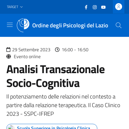
Vai al header
Vai al contenuto principale
Vai al footer
Facebook
(nuova scheda - new
Instagram
(nuova scheda -
YouTube
(nuova sche
TARGET
Ordine degli Psicologi del Lazio
Menu
29 Settembre 2023
16:00
-
16:50
Evento online
Analisi Transazionale
Socio-Cognitiva
Il potenziamento delle relazioni nel contesto a
partire dalla relazione terapeutica. Il Caso Clinico
2023 - SSPC-IFREP
Scuola Superiore in Psicologia Clinica