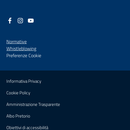
Facebook
(nuova scheda - new tab)
Instagram
(nuova scheda - new tab)
YouTube
(nuova scheda - new tab)
Normative
(nuova scheda - new tab)
Whistleblowing
Preferenze Cookie
Sezione Link Utili
Informativa Privacy
Cookie Policy
(nuova scheda - new tab)
Amministrazione Trasparente
(nuova scheda - new tab)
Albo Pretorio
(nuova scheda - new tab)
Obiettivi di accessibilità