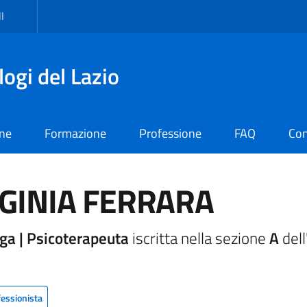
I
logi del Lazio
one
Formazione
Professione
FAQ
Con
GINIA FERRARA
ga | Psicoterapeuta
iscritta nella sezione
A
dell
fessionista