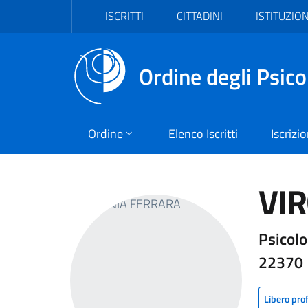
Vai al header
Vai al contenuto principale
Vai al footer
ISCRITTI
CITTADINI
ISTITUZION
Ordine degli Psico
Ordine
Elenco Iscritti
Iscrizi
VIR
Psicolo
22370
Libero pro