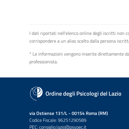
I dati riportati nell'elenco online degli iscritti no
corrispondere a un alias scelto dalla persona iscrit
* Le informazioni vengono inserite direttamente dal 
professionista.
Ordine degli Psicologi del Lazio
via Ostiense 131/L - 00154 Roma (RM)
Codice Fiscale: 96251290589
PEC:
consiglio.lazio@psypec.it