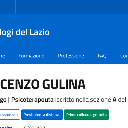
I
logi del Lazio
one
Formazione
Professione
FAQ
Con
NCENZO GULINA
go | Psicoterapeuta
iscritto nella sezione
A
dell
fessionista
Prestazioni a distanza
Primo colloquio gratuito