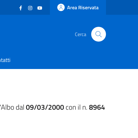
Facebook
(nuova scheda - new tab)
Instagram
(nuova scheda - new tab)
YouTube
(nuova scheda - new tab)
Area Riservata
Cerca
tatti
'Albo dal
09/03/2000
con il n.
8964