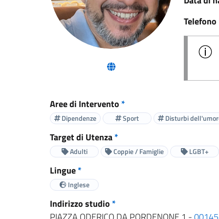
Data di n
Telefono
(nuova scheda - new tab)
Aree di Intervento
*
Dipendenze
Sport
Disturbi dell'umor
Target di Utenza
*
Adulti
Coppie / Famiglie
LGBT+
Lingue
*
Inglese
Indirizzo studio
*
PIAZZA ODERICO DA PORDENONE 1 -
00145