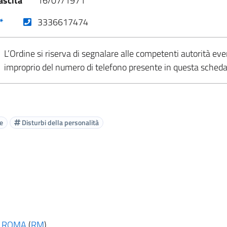
ascita
16/07/1971
(nuova scheda - new tab)
*
3336617474
L’Ordine si riserva di segnalare alle competenti autorità eve
improprio del numero di telefono presente in questa sched
e
Disturbi della personalità
ROMA
(
RM
)