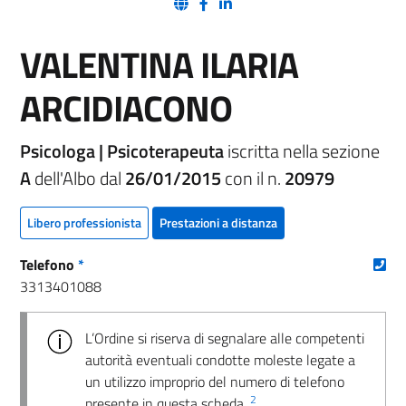
(nuova scheda - new tab)
(nuova scheda - new tab)
(nuova scheda - new tab)
VALENTINA ILARIA
ARCIDIACONO
Psicologa | Psicoterapeuta
iscritta nella sezione
A
dell'Albo dal
26/01/2015
con il n.
20979
Libero professionista
Prestazioni a distanza
(nu
Telefono
*
3313401088
L’Ordine si riserva di segnalare alle competenti
autorità eventuali condotte moleste legate a
un utilizzo improprio del numero di telefono
2
presente in questa scheda.