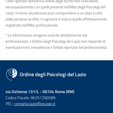
I dati riportati nell'elenco online degli iscritti non coincidono
necessariamente con quelli presenti nell’Albo degli Psicologi del
Lazio. Il nome visualizzato può corrispondere a un alias scelto
dalla persona iscritta; il cognome è invece quello effettivamente
registrato nell’Albo professionale.
* Le informazioni vengono inserite direttamente dal
professionista. L'Ordine degli Psicologi del Lazio non risponde di
eventuali errori, inesattezze e falsità riportate dal professionista.
Ordine degli Psicologi del Lazio
via Ostiense 131/L - 00154 Roma (RM)
Codice Fiscale: 96251290589
PEC:
consiglio.lazio@psypec.it