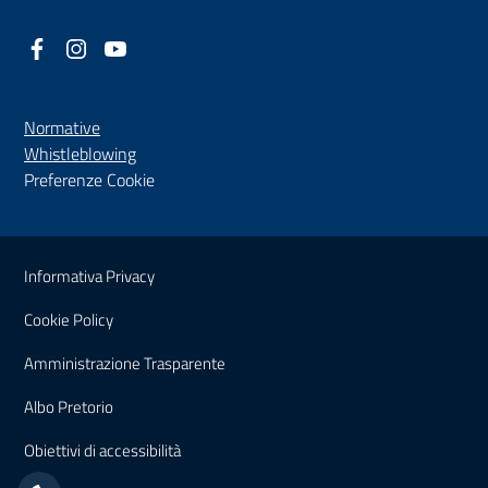
Facebook
(nuova scheda - new tab)
Instagram
(nuova scheda - new tab)
YouTube
(nuova scheda - new tab)
Normative
(nuova scheda - new tab)
Whistleblowing
Preferenze Cookie
Sezione Link Utili
Informativa Privacy
Cookie Policy
(nuova scheda - new tab)
Amministrazione Trasparente
(nuova scheda - new tab)
Albo Pretorio
(nuova scheda - new tab)
Obiettivi di accessibilità