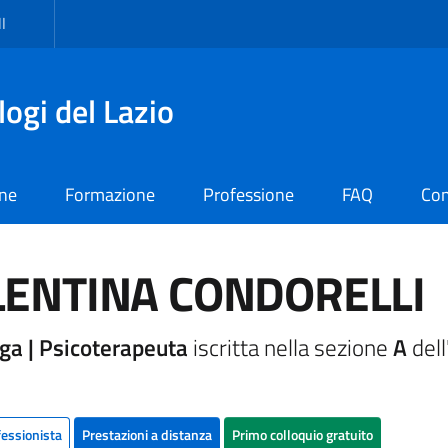
I
logi del Lazio
one
Formazione
Professione
FAQ
Con
LENTINA CONDORELLI
ga | Psicoterapeuta
iscritta nella sezione
A
dell
fessionista
Prestazioni a distanza
Primo colloquio gratuito