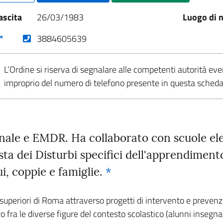
ascita
26/03/1983
Luogo di n
(nuova scheda - new tab)
*
3884605639
L’Ordine si riserva di segnalare alle competenti autorità eve
improprio del numero di telefono presente in questa sched
nale e EMDR. Ha collaborato con scuole ele
lista dei Disturbi specifici dell'apprendime
i, coppie e famiglie.
*
uperiori di Roma attraverso progetti di intervento e prevenzio
fra le diverse figure del contesto scolastico (alunni insegnant