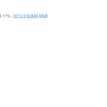
A 115 -
00123
ROMA
(
RM
)