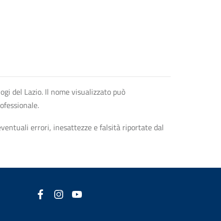
logi del Lazio. Il nome visualizzato può
rofessionale.
entuali errori, inesattezze e falsità riportate dal
Facebook
(nuova scheda - new tab)
Instagram
(nuova scheda - new tab)
YouTube
(nuova scheda - new tab)