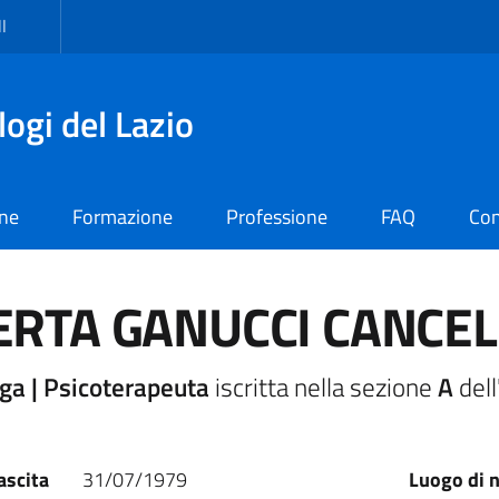
I
logi del Lazio
one
Formazione
Professione
FAQ
Con
RTA GANUCCI CANCEL
ga | Psicoterapeuta
iscritta nella sezione
A
dell
ascita
31/07/1979
Luogo di n