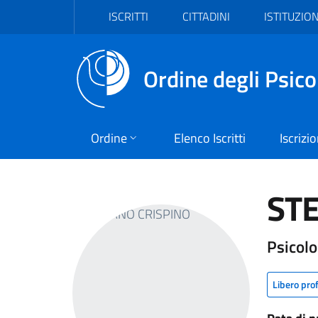
Vai al header
Vai al contenuto principale
Vai al footer
ISCRITTI
CITTADINI
ISTITUZION
Ordine degli Psico
Ordine
Elenco Iscritti
Iscrizi
ST
Psicolo
Libero pro