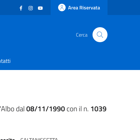
Facebook
(nuova scheda - new tab)
Instagram
(nuova scheda - new tab)
YouTube
(nuova scheda - new tab)
Area Riservata
Cerca
tatti
'Albo dal
08/11/1990
con il n.
1039