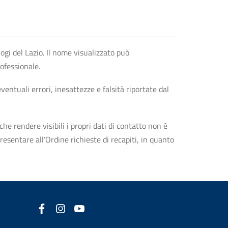
logi del Lazio. Il nome visualizzato può
rofessionale.
entuali errori, inesattezze e falsità riportate dal
che rendere visibili i propri dati di contatto non è
esentare all’Ordine richieste di recapiti, in quanto
Facebook
(nuova scheda - new tab)
Instagram
(nuova scheda - new tab)
YouTube
(nuova scheda - new tab)