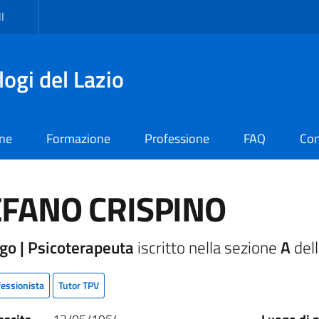
I
logi del Lazio
one
Formazione
Professione
FAQ
Con
EFANO CRISPINO
go | Psicoterapeuta
iscritto nella sezione
A
dell
fessionista
Tutor TPV