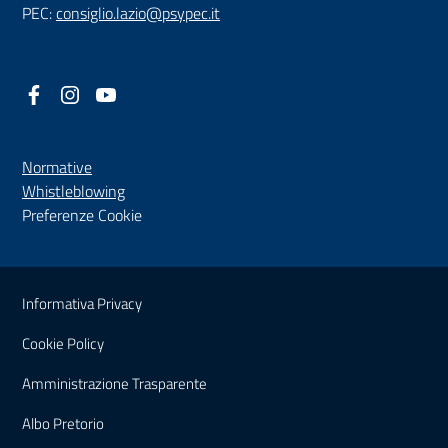
PEC:
consiglio.lazio@psypec.it
Facebook
(nuova scheda - new tab)
Instagram
(nuova scheda - new tab)
YouTube
(nuova scheda - new tab)
Normative
(nuova scheda - new tab)
Whistleblowing
Preferenze Cookie
Sezione Link Utili
Informativa Privacy
Cookie Policy
(nuova scheda - new tab)
Amministrazione Trasparente
(nuova scheda - new tab)
Albo Pretorio