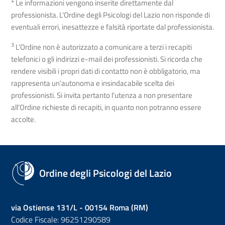
* Le informazioni vengono inserite direttamente dal
professionista. L'Ordine degli Psicologi del Lazio non risponde di
eventuali errori, inesattezze e falsità riportate dal professionista.
3
L’Ordine non è autorizzato a comunicare a terzi i recapiti
telefonici o gli indirizzi e-mail dei professionisti. Si ricorda che
rendere visibili i propri dati di contatto non è obbligatorio, ma
rappresenta un’autonoma e insindacabile scelta dei
professionisti. Si invita pertanto l’utenza a non presentare
all’Ordine richieste di recapiti, in quanto non potranno essere
accolte.
Ordine degli Psicologi del Lazio
via Ostiense 131/L - 00154 Roma (RM)
Codice Fiscale: 96251290589