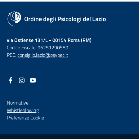
Ordine degli Psicologi del Lazio
via Ostiense 131/L - 00154 Roma (RM)
Codice Fiscale: 96251290589
PEC:
consiglio.lazio@psypec.it
Facebook
(nuova scheda - new tab)
Instagram
(nuova scheda - new tab)
YouTube
(nuova scheda - new tab)
Normative
(nuova scheda - new tab)
Whistleblowing
Preferenze Cookie
Sezione Link Utili