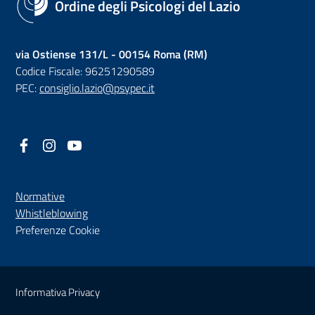
Ordine degli Psicologi del Lazio
via Ostiense 131/L - 00154 Roma (RM)
Codice Fiscale: 96251290589
PEC:
consiglio.lazio@psypec.it
Facebook
(nuova scheda - new tab)
Instagram
(nuova scheda - new tab)
YouTube
(nuova scheda - new tab)
Normative
(nuova scheda - new tab)
Whistleblowing
Preferenze Cookie
Sezione Link Utili
Informativa Privacy