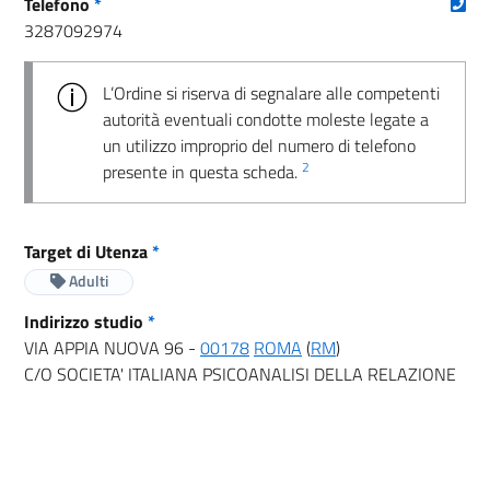
(nu
Telefono
*
3287092974
L’Ordine si riserva di segnalare alle competenti
autorità eventuali condotte moleste legate a
un utilizzo improprio del numero di telefono
2
presente in questa scheda.
Target di Utenza
*
Adulti
Indirizzo studio
*
VIA APPIA NUOVA 96 -
00178
ROMA
(
RM
)
C/O SOCIETA' ITALIANA PSICOANALISI DELLA RELAZIONE