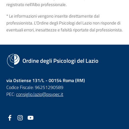
registrato nell’Albo professionale.
* Le informazioni vengono inserite direttamente dal
professionista. L'Ordine degli Psicologi del Lazio non risponde di
eventuali errori, inesattezze e falsità riportate dal professionista.
Ordine degli Psicologi del Lazio
via Ostiense 131/L - 00154 Roma (RM)
Codice Fiscale: 96251290589
PEC:
consiglio.lazio@psypec.it
Facebook
(nuova scheda - new tab)
Instagram
(nuova scheda - new tab)
YouTube
(nuova scheda - new tab)