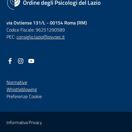
Ordine degli Psicologi del Lazio
via Ostiense 131/L - 00154 Roma (RM)
Codice Fiscale: 96251290589
PEC:
consiglio.lazio@psypec.it
Facebook
(nuova scheda - new tab)
Instagram
(nuova scheda - new tab)
YouTube
(nuova scheda - new tab)
Normative
(nuova scheda - new tab)
Whistleblowing
Preferenze Cookie
Sezione Link Utili
Informativa Privacy