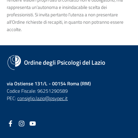
rappresenta un’autonoma e insindacabile scelta dei
professionisti. Si invita pertanto l’utenza a non presentare
all’Ordine richieste di recapiti, in quanto non potranno essere
accolte.
Ordine degli Psicologi del Lazio
via Ostiense 131/L - 00154 Roma (RM)
Codice Fiscale: 96251290589
PEC:
consiglio.lazio@psypec.it
Facebook
(nuova scheda - new tab)
Instagram
(nuova scheda - new tab)
YouTube
(nuova scheda - new tab)