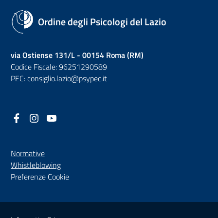
Ordine degli Psicologi del Lazio
via Ostiense 131/L - 00154 Roma (RM)
Codice Fiscale: 96251290589
PEC:
consiglio.lazio@psypec.it
Facebook
(nuova scheda - new tab)
Instagram
(nuova scheda - new tab)
YouTube
(nuova scheda - new tab)
Normative
(nuova scheda - new tab)
Whistleblowing
Preferenze Cookie
Sezione Link Utili