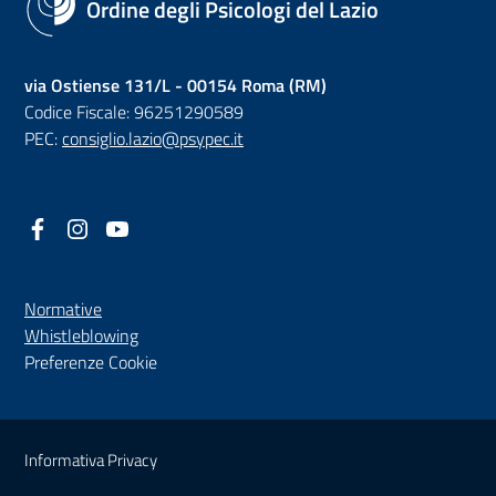
Ordine degli Psicologi del Lazio
via Ostiense 131/L - 00154 Roma (RM)
Codice Fiscale: 96251290589
PEC:
consiglio.lazio@psypec.it
Facebook
(nuova scheda - new tab)
Instagram
(nuova scheda - new tab)
YouTube
(nuova scheda - new tab)
Normative
(nuova scheda - new tab)
Whistleblowing
Preferenze Cookie
Sezione Link Utili
Informativa Privacy