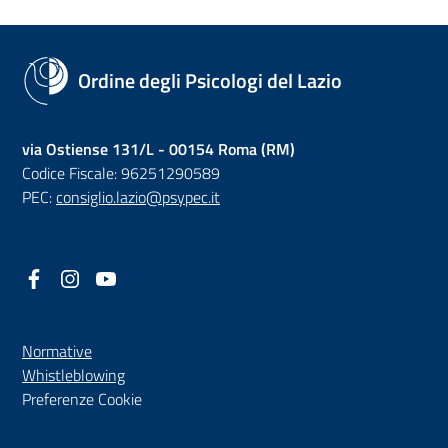
Ordine degli Psicologi del Lazio
via Ostiense 131/L - 00154 Roma (RM)
Codice Fiscale: 96251290589
PEC:
consiglio.lazio@psypec.it
Facebook
(nuova scheda - new tab)
Instagram
(nuova scheda - new tab)
YouTube
(nuova scheda - new tab)
Normative
(nuova scheda - new tab)
Whistleblowing
Preferenze Cookie