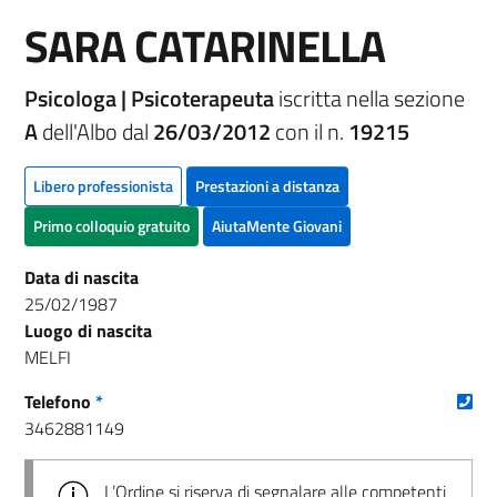
SARA CATARINELLA
Psicologa | Psicoterapeuta
iscritta nella sezione
A
dell'Albo dal
26/03/2012
con il n.
19215
Libero professionista
Prestazioni a distanza
Primo colloquio gratuito
AiutaMente Giovani
Data di nascita
25/02/1987
Luogo di nascita
MELFI
(nu
Telefono
*
3462881149
L’Ordine si riserva di segnalare alle competenti