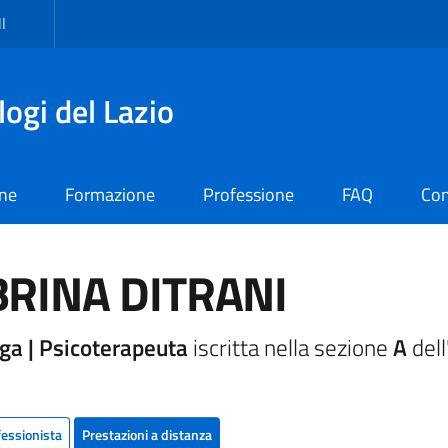
I
logi del Lazio
one
Formazione
Professione
FAQ
Con
RINA DITRANI
ga | Psicoterapeuta
iscritta nella sezione
A
dell
fessionista
Prestazioni a distanza