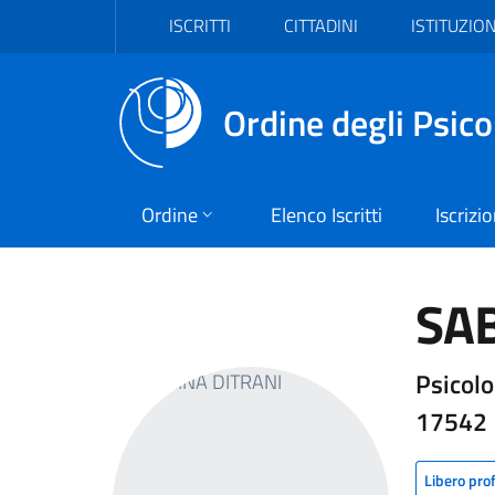
Vai al header
Vai al contenuto principale
Vai al footer
ISCRITTI
CITTADINI
ISTITUZION
Ordine degli Psico
Ordine
Elenco Iscritti
Iscrizi
SAB
Psicolo
17542
Libero pro