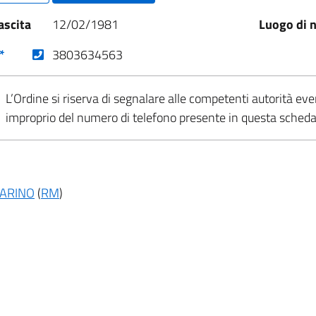
ascita
12/02/1981
Luogo di n
(nuova scheda - new tab)
*
3803634563
L’Ordine si riserva di segnalare alle competenti autorità eve
improprio del numero di telefono presente in questa sched
ARINO
(
RM
)