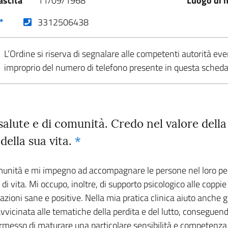
ascita
11/09/1968
Luogo di n
(nuova scheda - new tab)
*
3312506438
L’Ordine si riserva di segnalare alle competenti autorità eve
improprio del numero di telefono presente in questa sched
 salute e di comunità. Credo nel valore dell
della sua vita.
*
comunità e mi impegno ad accompagnare le persone nel loro per
i vita. Mi occupo, inoltre, di supporto psicologico alle coppie 
lazioni sane e positive. Nella mia pratica clinica aiuto anche
vicinata alle tematiche della perdita e del lutto, conseguen
rmesso di maturare una particolare sensibilità e competenza v