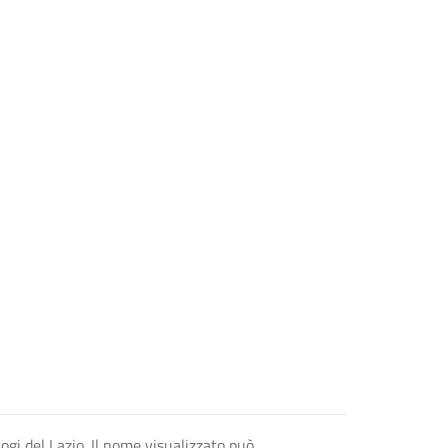
logi del Lazio. Il nome visualizzato può