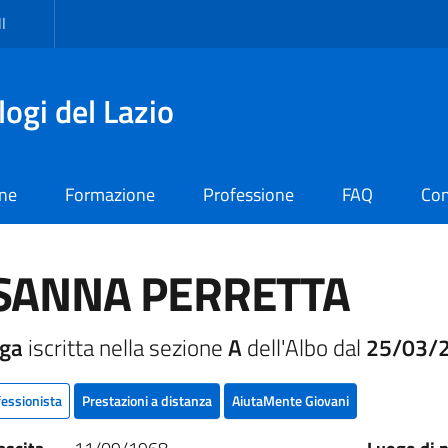
I
logi del Lazio
one
Formazione
Professione
FAQ
Con
SANNA PERRETTA
oga
iscritta nella sezione
A
dell'Albo dal
25/03/
fessionista
Prestazioni a distanza
AiutaMente Giovani