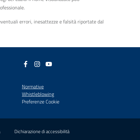
rofessionale.
entuali errori, inesattezze e falsità riportate dal
Facebook
(nuova scheda - new tab)
Instagram
(nuova scheda - new tab)
YouTube
(nuova scheda - new tab)
Normative
(nuova scheda - new tab)
Whistleblowing
Preferenze Cookie
(nuova scheda - new tab)
(nuova scheda - new tab)
à
Dichiarazione di accessibilità