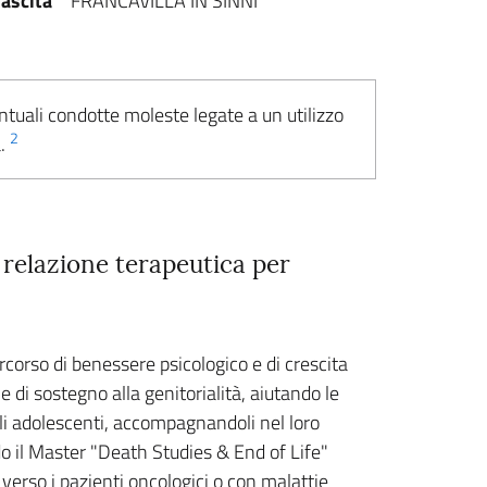
ascita
FRANCAVILLA IN SINNI
ntuali condotte moleste legate a un utilizzo
2
a.
a relazione terapeutica per
corso di benessere psicologico e di crescita
e di sostegno alla genitorialità, aiutando le
 gli adolescenti, accompagnandoli nel loro
do il Master "Death Studies & End of Life"
erso i pazienti oncologici o con malattie