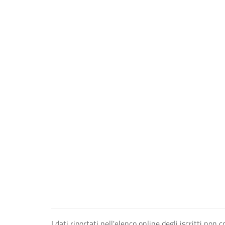
I dati riportati nell'elenco online degli iscritti no