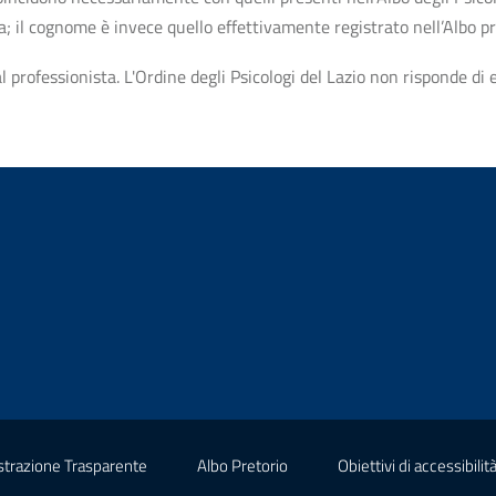
ta; il cognome è invece quello effettivamente registrato nell’Albo p
professionista. L'Ordine degli Psicologi del Lazio non risponde di ev
(nuova scheda - new tab)
(nuova scheda - new tab)
trazione Trasparente
Albo Pretorio
Obiettivi di accessibilit