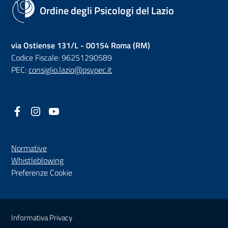
Ordine degli Psicologi del Lazio
via Ostiense 131/L - 00154 Roma (RM)
Codice Fiscale: 96251290589
PEC:
consiglio.lazio@psypec.it
Facebook
(nuova scheda - new tab)
Instagram
(nuova scheda - new tab)
YouTube
(nuova scheda - new tab)
Normative
(nuova scheda - new tab)
Whistleblowing
Preferenze Cookie
Sezione Link Utili
Informativa Privacy