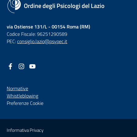
Ordine degli Psicologi del Lazio
via Ostiense 131/L - 00154 Roma (RM)
Codice Fiscale: 96251290589
PEC:
consiglio.lazio@psypec.it
Facebook
(nuova scheda - new tab)
Instagram
(nuova scheda - new tab)
YouTube
(nuova scheda - new tab)
Normative
(nuova scheda - new tab)
Whistleblowing
Preferenze Cookie
Sezione Link Utili
Informativa Privacy