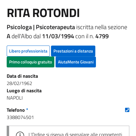
RITA ROTONDI
Psicologa | Psicoterapeuta
iscritta nella sezione
A
dell'Albo dal
11/03/1994
con il n.
4799
Libero professionista
Prestazioni a distanza
Primo colloquio gratuito
AiutaMente Giovani
Data di nascita
28/02/1962
Luogo di nascita
NAPOLI
(nu
Telefono
*
3388074501
L’Ordine si riserva di segnalare alle competenti