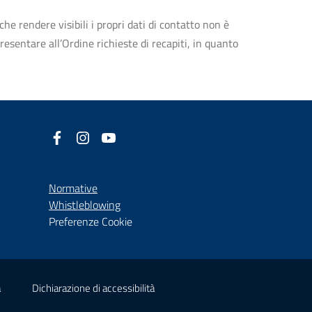
che rendere visibili i propri dati di contatto non è
esentare all’Ordine richieste di recapiti, in quanto
Facebook
(nuova scheda - new tab)
Instagram
(nuova scheda - new tab)
YouTube
(nuova scheda - new tab)
Normative
(nuova scheda - new tab)
Whistleblowing
Preferenze Cookie
(nuova scheda - new tab)
(nuova scheda - new tab)
à
Dichiarazione di accessibilità