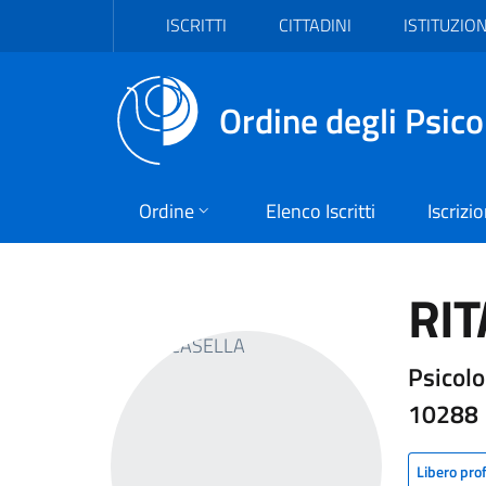
Vai al header
Vai al contenuto principale
Vai al footer
ISCRITTI
CITTADINI
ISTITUZION
Ordine degli Psico
Ordine
Elenco Iscritti
Iscrizi
RIT
Psicolo
10288
Libero pro