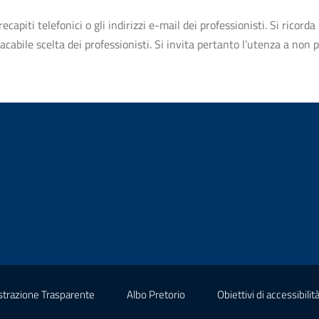
apiti telefonici o gli indirizzi e-mail dei professionisti. Si ricorda 
bile scelta dei professionisti. Si invita pertanto l’utenza a non pr
(nuova scheda - new tab)
(nuova scheda - new tab)
trazione Trasparente
Albo Pretorio
Obiettivi di accessibilit