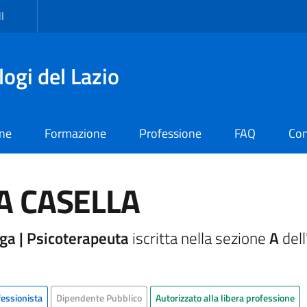
I
logi del Lazio
one
Formazione
Professione
FAQ
Con
A CASELLA
ga | Psicoterapeuta
iscritta nella sezione
A
dell
fessionista
Dipendente Pubblico
Autorizzato alla libera professione