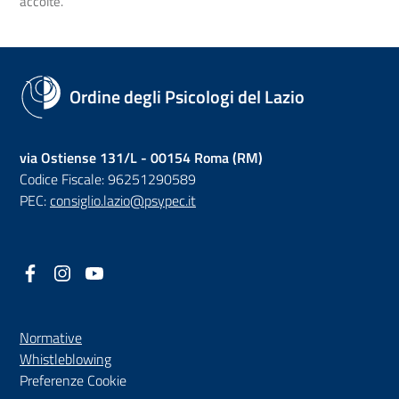
accolte.
Ordine degli Psicologi del Lazio
via Ostiense 131/L - 00154 Roma (RM)
Codice Fiscale: 96251290589
PEC:
consiglio.lazio@psypec.it
Facebook
(nuova scheda - new tab)
Instagram
(nuova scheda - new tab)
YouTube
(nuova scheda - new tab)
Normative
(nuova scheda - new tab)
Whistleblowing
Preferenze Cookie