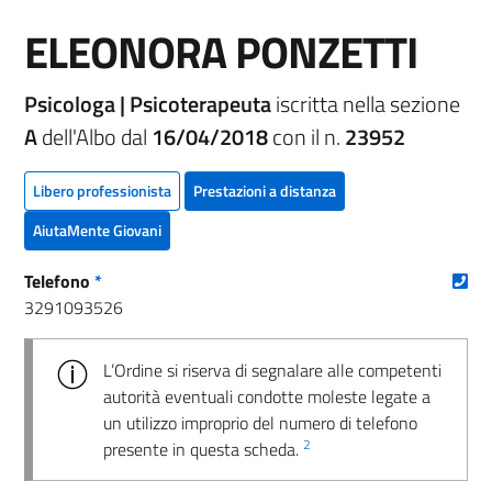
ELEONORA PONZETTI
Psicologa | Psicoterapeuta
iscritta nella sezione
A
dell'Albo dal
16/04/2018
con il n.
23952
Libero professionista
Prestazioni a distanza
AiutaMente Giovani
(nu
Telefono
*
3291093526
L’Ordine si riserva di segnalare alle competenti
autorità eventuali condotte moleste legate a
un utilizzo improprio del numero di telefono
2
presente in questa scheda.