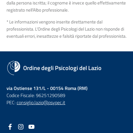
dalla persona iscritta; il cognome è invece quello effettivamente
registrato nell’Albo professionale.
* Le informazioni vengono inserite direttamente dal
professionista. L'Ordine degli Psicologi del Lazio non risponde di
eventuali errori, inesattezze e falsità riportate dal professionista.
Ordine degli Psicologi del Lazio
via Ostiense 131/L - 00154 Roma (RM)
Codice Fiscale: 96251290589
PEC:
consiglio.lazio@psypec.it
Facebook
(nuova scheda - new tab)
Instagram
(nuova scheda - new tab)
YouTube
(nuova scheda - new tab)